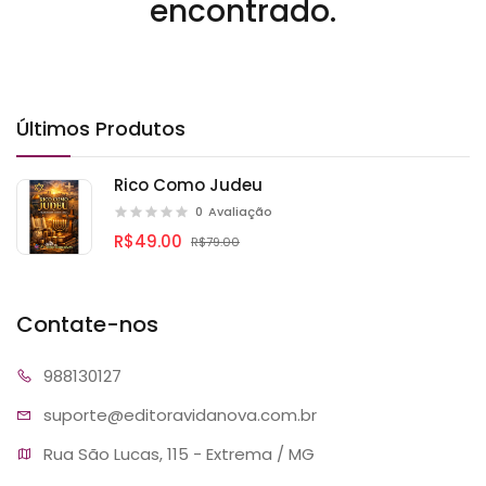
encontrado.
Últimos Produtos
Rico Como Judeu
0
Avaliação
R$49.00
R$79.00
Contate-nos
9881
30127
suporte@editora
vidanova.com.br
Rua São Lucas, 115 - Extrema / MG